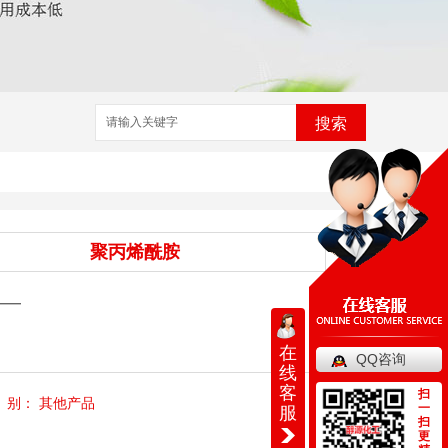
搜索
聚丙烯酰胺
——
在
QQ咨询
线
客
扫
别：
其他产品
一
服
扫
更