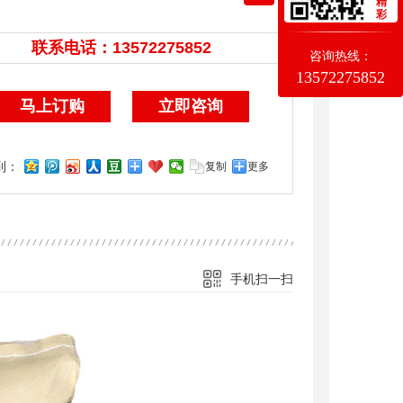
精
彩
联系电话：
13572275852
13572275852
咨询热线：
13572275852
马上订购
立即咨询
到：
复制
更多
手机扫一扫