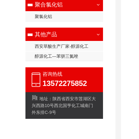
聚合氯化铝
聚氯化铝
其他产品
西安草酸生产厂家-醇源化工
醇源化工—苯骈三氮唑
咨询热线
13572275852
地址：陕西省西安市莲湖区大
兴西路10号西北国亨化工城南门
外东排C-9号