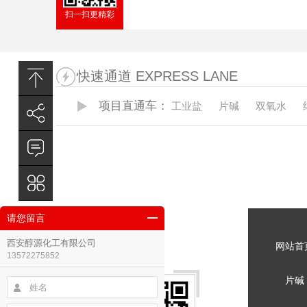
扫一扫更精彩
快速通道 EXPRESS LANE
项目直通车：
工业盐
片碱
双氧水
请您留言
西安醇源化工有限公司
网站首
13572275852
片碱