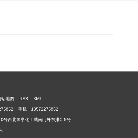
m
网站地图
RSS
XML
852 手机：13572275852
0号西北国亨化工城南门外东排C-9号