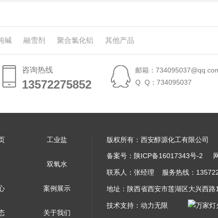
纯碱
融雪剂
聚合氯化铝
其他产品
咨询热线
邮箱：734095037@qq.co
13572275852
13572275852
Q Q：734095037
页
工业盐
版权所有：西安醇源化工有限公司
备案号：
陕ICP备16017343号-2
双氧水
联系人：张经理 服务热线：13572275
心
案例展示
地址：陕西省西安市莲湖区大兴西路1
技术支持：
动力无限
态
关于我们