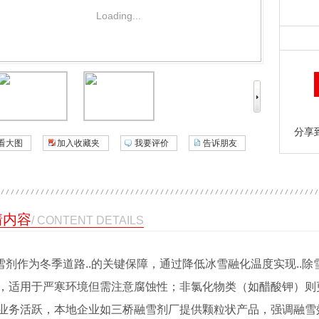
Loading...
分享
看大图
加入收藏夹
我要评价
告诉朋友
情内容
/ CONTENT DETAILS
剂作为冬季道路..的关键保障，通过降低冰雪融化温度实现..
，适用于严寒环境但需注意腐蚀性；非氯化物类（如醋酸钾）则
业务活跃，本地企业如三桥融雪剂厂提供颗粒状产品，强调融雪