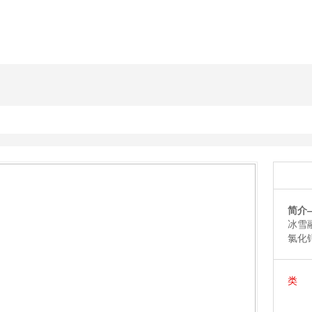
简介
冰雪
氯化
类 