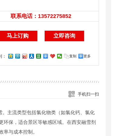
联系电话：
13572275852
13572275852
马上订购
立即咨询
到：
复制
更多
手机扫一扫
除雪。主流类型包括氯化物类（如氯化钙、氯化
更环保，适合景区等敏感区域。在西安融雪剂
效率与成本控制。