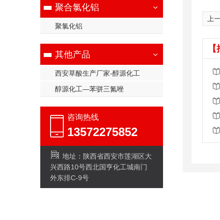
聚合氯化铝
上
聚氯化铝
【
其他产品
西安草酸生产厂家-醇源化工
醇源化工—苯骈三氮唑
咨询热线
13572275852
地址：陕西省西安市莲湖区大
兴西路10号西北国亨化工城南门
外东排C-9号