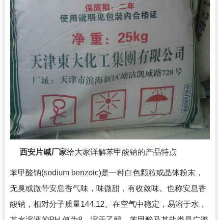
西安片碱厂家
给大家详解
苯甲酸钠的产品特点
苯甲酸钠(sodium benzoic)是一种白色颗粒或晶体粉末，
无臭或微带安息香气味，味微甜，有收敛味。也称安息香
酸钠，相对分子质量144.12。在空气中稳定，易溶于水，
其水溶液的PH 值为8，溶于乙醇。苯甲酸及其盐类是广谱