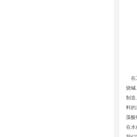
在工
烧碱
制造
料的
藻酸
在水
我们官