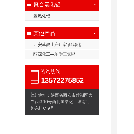
聚合氯化铝
聚氯化铝
其他产品
西安草酸生产厂家-醇源化工
醇源化工—苯骈三氮唑
咨询热线
13572275852
地址：陕西省西安市莲湖区大
兴西路10号西北国亨化工城南门
外东排C-9号