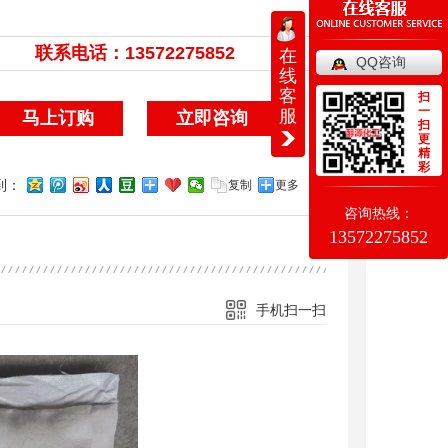
联系电话：
13572275852
13572275852
在
QQ咨询
线
客
扫
一
服
马上订购
立即咨询
扫
更
精
彩
到：
复制
更多
咨询热线：
13572275852
手机扫一扫