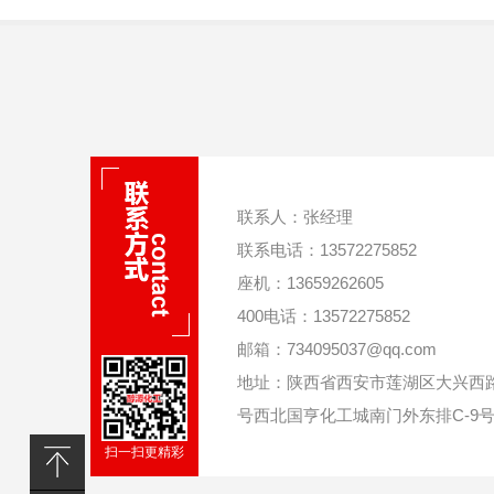
联系人：张经理
联系电话：13572275852
座机：13659262605
400电话：13572275852
邮箱：734095037@qq.com
地址：陕西省西安市莲湖区大兴西路
号西北国亨化工城南门外东排C-9
扫一扫更精彩