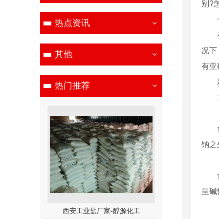
别?
热点资讯
况下
其他
有亚
热门推荐
钠之
呈碱
西安工业盐厂家-醇源化工