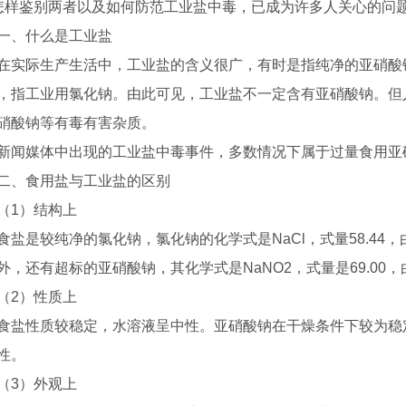
怎样鉴别两者以及如何防范工业盐中毒，已成为许多人关心的问
一、什么是工业盐
在实际生产生活中，工业盐的含义很广，有时是指纯净的亚硝酸
，指工业用氯化钠。由此可见，工业盐不一定含有亚硝酸钠。但
硝酸钠等有毒有害杂质。
新闻媒体中出现的工业盐中毒事件，多数情况下属于过量食用亚
二、食用盐与工业盐的区别
（1）结构上
食盐是较纯净的氯化钠，氯化钠的化学式是NaCl，式量58.4
外，还有超标的亚硝酸钠，其化学式是NaNO2，式量是69.00
（2）性质上
食盐性质较稳定，水溶液呈中性。亚硝酸钠在干燥条件下较为稳
性。
（3）外观上