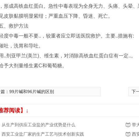
，形成高铁血红蛋白。急性中毒表现为全身无力、头痛、头晕、
见皮肤黏膜明显紫绀；严重血压下降、昏迷、死亡。
五、救护方法
轻度中毒一般不要..，较重者应立即送医院救护。主要..措施有:
催吐，洗胃和导吐。
用..剂亚甲兰(美兰)、维生素，对消除高铁血红蛋白症有一定..。
给予大剂量维生素C和葡萄糖。
一篇：
99片碱和96片碱的区别
下
推荐阅读】↓
从生产到供应工业盐的产业优势是什么
带
西安工业盐厂家的生产工艺与技术创新实践
西