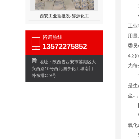
西安工业盐批发-醇源化工
工业
用量
咨询热线
13572275852
委员
4.
地址：陕西省西安市莲湖区大
为每
兴西路10号西北国亨化工城南门
外东排C-9号
是生
盐.
氧化