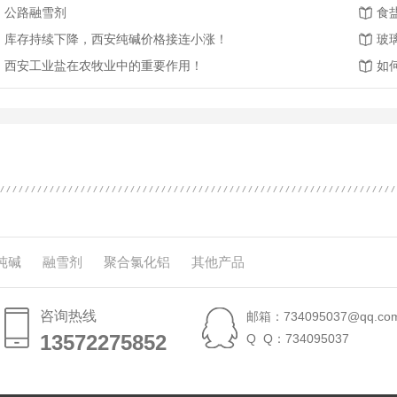
公路融雪剂
食
库存持续下降，西安纯碱价格接连小涨！
玻
西安工业盐在农牧业中的重要作用！
如
纯碱
融雪剂
聚合氯化铝
其他产品
咨询热线
邮箱：734095037@qq.co
13572275852
13572275852
Q Q：734095037