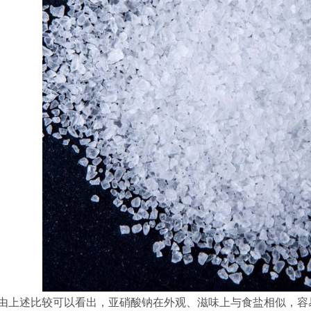
由上述比较可以看出，亚硝酸钠在外观、滋味上与食盐相似，容