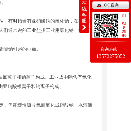
题。
在
QQ咨询
线
客
扫
一
服
钠，有时指含有亚硝酸钠的氯化钠，在某些情
扫
更
人们通常说的工业盐指工业用氯化钠，往往含
精
彩
硝酸钠引起的中毒。
咨询热线：
13572275852
4，由氯离子和钠离子构成。工业盐中除含有氯化
，由亚硝酸根离子和钠离子构成。
定，但能缓慢吸收氧而氧化成硝酸钠，水溶液