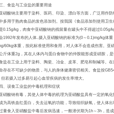
三、食盐与工业盐的重要用途
亚硝酸钠主要用于染料、医药、印染、漂白等方面，广泛用作防
中多用于熟肉食品的发色添加剂。按我国《食品添加剂使用卫生标准》(
是0.15g/kg，肉食中亚硝酸钠的残留量在罐头中不得超过0.05g/k
会1992年发布的人体..摄入亚硝酸钠的标准为(0～0.1)mg/k
2)mg/60kg体重，按此标准使用和食用，对人体不会造成伤害。亚硝
公斤体重2g，其在人体内与蛋白食物中的仲胺能形成亚硝胺，
食盐在工业上用于染料、陶瓷、冶金、皮革、肥皂和制碱等。在
命存在不可缺少的物质，与人的身体健康密切相关。食盐按GB54
.，但若摄入过多易引起心血管疾病的发生率增大。
四、误食工业盐的中毒机理和症状
亚硝酸钠有毒，其使人体中毒的机理为亚硝酸盐具有一定的氧化
成为高铁血红蛋白，失去运氧的功能，导致组织缺氧，使人体出
过量食入亚硝酸盐中毒后发病迅速，一般潜伏期为1h～3h，造