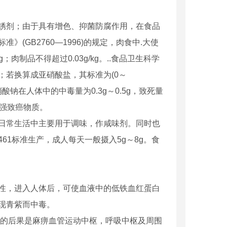
锈剂；由于具有增色、抑菌防腐作用，在食品
GB2760—1996)的规定，肉食中.大使
g；肉制品不得超过0.03g/kg。..食品卫生科学
g体重；若换算成亚硝酸盐，其标准为(0～
酸钠在人体中的中毒量为0.3g～0.5g，致死量
是强致癌物质。
日常生活中主要用于调味，作咸味剂。同时也
61标准生产，成人每天一般摄入5g～8g。食
性，进入人体后，可使血液中的低铁血红蛋白
现青紫而中毒。
成的后果是麻痹血管运动中枢，呼吸中枢及周围