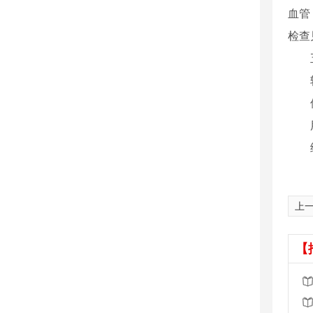
血管
检查
上
【