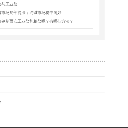
盐与工业盐
璃市场局部提涨；纯碱市场稳中向好
何鉴别西安工业盐和粗盐呢？有哪些方法？
m