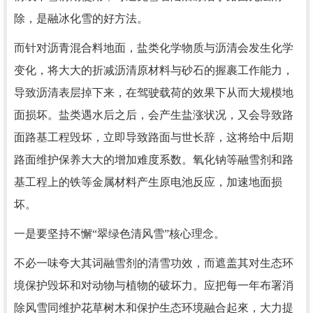
除，是融冰化雪的好方法。
而针对沥青混合料地面，盐类化学物质与沥清会发生化学
变化，将大大的折减沥清原材料与砂石的握裹工作能力，
导致沥清表层掉下来，在驾驶载荷的效果下从而大规模地
面损坏。盐类遇水后之后，会产生盐涨状况，又会导致路
面路基工程毁坏，立即导致路面与世长辞，这将给中后期
路面维护保养大大的增加难度系数。氧化钠等融雪剂和路
基工程上的铁等金属材料产生原电池反应，加速地面损
坏。
一是要坚持不懈“翠绿色清风雪”核心理念。
不必一味夸大其词融雪剂的清雪功效，而遮盖其对生态环
境保护毁坏和对动物与植物的破坏力。应把每一年布署消
除风雪同维护花草树木和保护生态环境融合起來，大力提