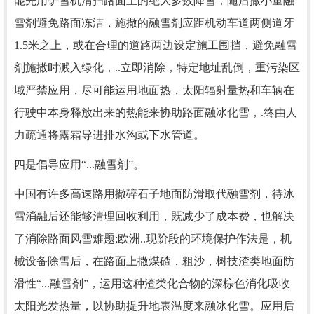
能先用铲雪机清扫路面上的绝大多数降雪，随后撒小量融
雪剂避免路面冻洁，施撒的融雪剂应距机动车道两侧道牙
1.5米之上，或在合理的道路两边设定施工围挡，避免融雪
剂施撒时溅入绿化，..立即消除，特定地址乱倒，重污染区
域严禁应用，尽可能运用地面热，太阳辐射量热和车辆在
行驶中本身释放出来的热能来协助路面融冰化雪，.终由人
力疏通将露霜导进排水沟或下水管道。
四是倡导应用“...
融雪剂
”。
中国有许多高速路用撒碎石子地面防滑取代融雪剂，待冰
雪消融后还能够清理回收利用，既减少了成本费，也解决
了消除路面风雪难题;欧洲..现阶段的环境保护作法是，机
械设备除雪后，在路面上撒煤碴，粗沙，树技渣类地面防
滑性“...融雪剂”，运用这种渣类化合物的深棕色消化吸收
太阳光发热量，以协助提升地表温度来融冰化雪。应用后