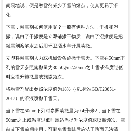
简易地说，便是融雪剂减少了雪的熔点，使其更易于溶
化。
下雪，融雪剂如何使用呢？一般有俩种方法，干撒和湿
撒，说白了干撒便是立即铺撒干物质，说白了湿撒便是把
融雪剂溶解水之后用环卫洒水车开展喷撒。
立即将融雪剂人力或机械设备施撒于雪天。下雪在50mm下
列的雪天参照施撒量为30-50g/m2,50mm之上雪或温度过低
时应提升施撒量或施撒频次。
将融雪剂配出参照浓度值为18%（按..标准GB/T23851-
2017）的溶液喷撒于雪天。
当下雪在50mm下列时参照喷撒量为0.4升/米2，当下雪在
50mm之上或温度过低时应适当提升浓度值或喷撒频次。雪
前或下雪前期使用，可避免雪着陆后冻洁于路面无法清