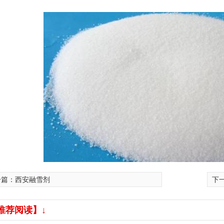
发-醇源化工
一篇：
西安融雪剂
下
推荐阅读】↓