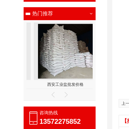
热门推荐
西安醇源化工
西安工业盐批发价格
西安工业盐批
上
咨询热线
13572275852
【