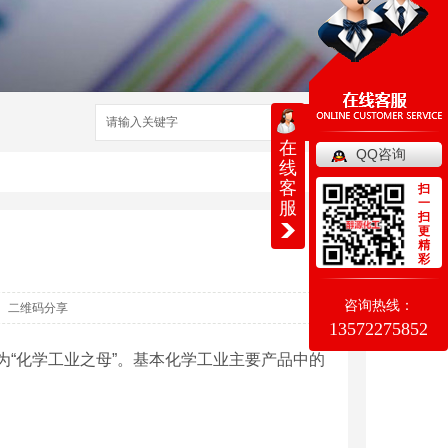
搜索
在
QQ咨询
线
客
扫
一
服
扫
更
精
彩
咨询热线：
二维码分享
13572275852
为“化学工业之母”。基本化学工业主要产品中的