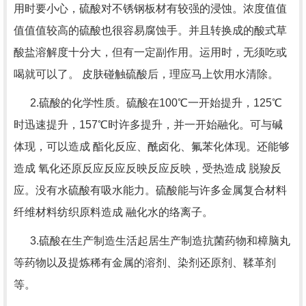
用时要小心，硫酸对不锈钢板材有较强的浸蚀。浓度值值
值值值较高的硫酸也很容易腐蚀手。并且转换成的酸式草
酸盐溶解度十分大，但有一定副作用。运用时，无须吃或
喝就可以了。 皮肤碰触硫酸后，理应马上饮用水清除。
2.硫酸的化学性质。硫酸在100℃一开始提升，125℃
时迅速提升，157℃时许多提升，并一开始融化。可与碱
体现，可以造成 酯化反应、酰卤化、氟苯化体现。还能够
造成 氧化还原反应反应反映反应反映，受热造成 脱羧反
应。没有水硫酸有吸水能力。硫酸能与许多金属复合材料
纤维材料纺织原料造成 融化水的络离子。
3.硫酸在生产制造生活起居生产制造抗菌药物和樟脑丸
等药物以及提炼稀有金属的溶剂、染剂还原剂、鞣革剂
等。