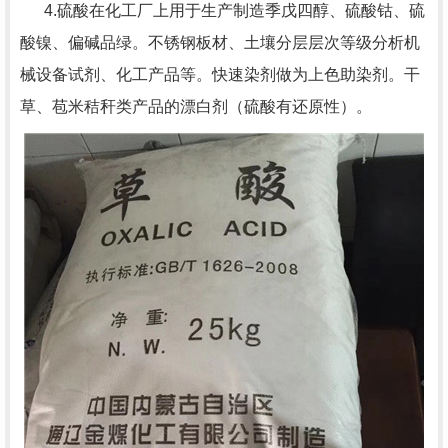
4.硫酸在化工厂上用于生产制造季戊四醇、硫酸钴、硫
酸镍、偏碱品绿。不锈钢板材、土壤分层层次等级分析机
械设备试剂、化工产品等。快速染剂做为上色助染剂。干
草、苞米秸秆类产品的漂白剂（硫酸有还原性）。