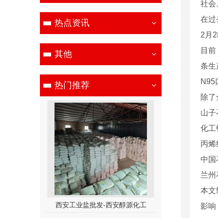
社会
在过
热点资讯
2月
目前
其他
条生
N9
热门推荐
除了
山子
化工
丙烯
中国
兰州
本文
发-西安醇源化工
西安工业盐批发价格
西安工业
影响