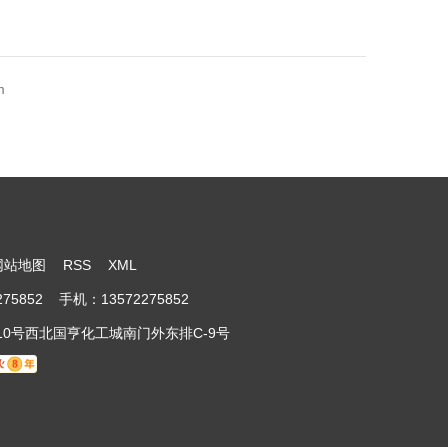
m
网站地图
RSS
XML
852 手机：13572275852
0号西北国亨化工城南门外东排C-9号