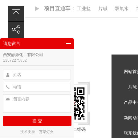
项目直通车：
工业盐
片碱
双氧水
请您留言
西安醇源化工有限公司
13572275852
网站首
片碱
产品中
新闻动
提 交
扫一扫手机二维码
技术支持：万家灯火
联系我