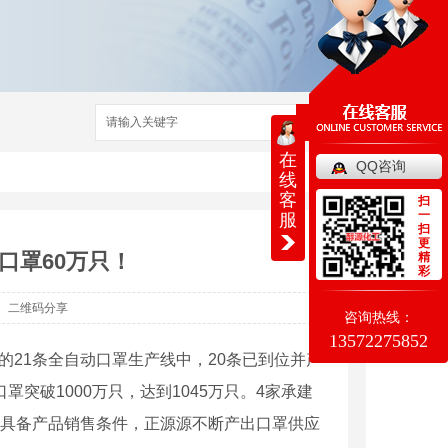
搜索
在
QQ咨询
线
客
扫
一
服
扫
更
口罩60万只！
精
彩
二维码分享
咨询热线：
13572275852
的21条全自动口罩生产线中，20条已到位并产
罩突破1000万只，达到1045万只。4家承建
完全具备产品销售条件，正源源不断产出口罩供应