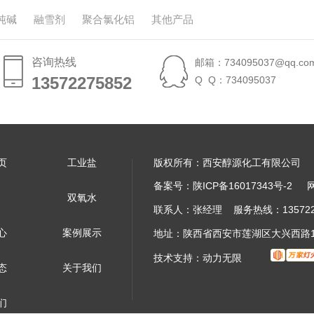
纯碱
融雪剂
聚合氯化铝
其他产品
咨询热线
邮箱：734095037@qq.co
13572275852
13572275852
Q Q：734095037
页
工业盐
版权所有：西安醇源化工有限公司
备案号：
陕ICP备16017343号-2
双氧水
联系人：张经理 服务热线：13572275
心
案例展示
地址：陕西省西安市莲湖区大兴西路1
技术支持：
动力无限
态
关于我们
们