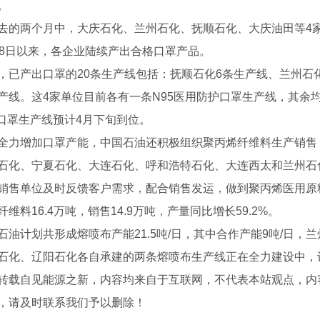
。
去的两个月中，大庆石化、兰州石化、抚顺石化、大庆油田等4
28日以来，各企业陆续产出合格口罩产品。
，已产出口罩的20条生产线包括：抚顺石化6条生产线、兰州石
产线。这4家单位目前各有一条N95医用防护口罩生产线，其余
5口罩生产线预计4月下旬到位。
全力增加口罩产能，中国石油还积极组织聚丙烯纤维料生产销售
石化、宁夏石化、大连石化、呼和浩特石化、大连西太和兰州石化
销售单位及时反馈客户需求，配合销售发运，做到聚丙烯医用原料
纤维料16.4万吨，销售14.9万吨，产量同比增长59.2%。
石油计划共形成熔喷布产能21.5吨/日，其中合作产能9吨/日，兰
石化、辽阳石化各自承建的两条熔喷布生产线正在全力建设中，
转载自见能源之新，内容均来自于互联网，不代表本站观点，内
盐批发-醇源化工
，请及时联系我们予以删除！