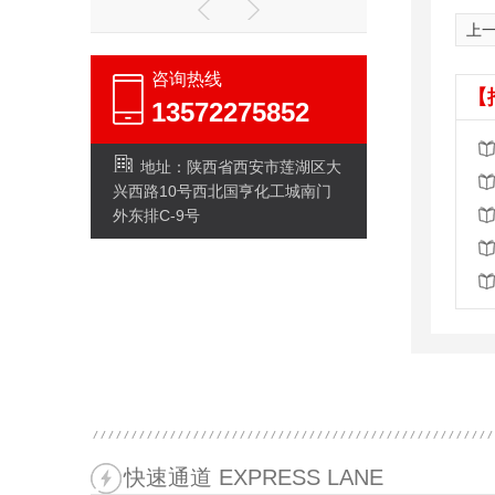
上
咨询热线
【
13572275852
地址：陕西省西安市莲湖区大
兴西路10号西北国亨化工城南门
外东排C-9号
快速通道 EXPRESS LANE