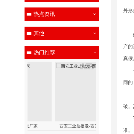
外形
热点资讯
其他
产的
热门推荐
真假
同的
破。
发厂家
西安工业盐批发-西安醇源化工
西安工业盐
准。