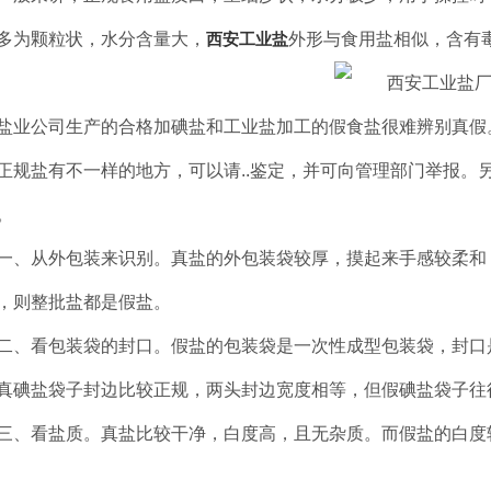
多为颗粒状，水分含量大，
西安工业盐
外形与食用盐相似，含有
盐业公司生产的合格加碘盐和工业盐加工的假食盐很难辨别真假
正规盐有不一样的地方，可以请..鉴定，并可向管理部门举报。另
。
一、从外包装来识别。真盐的外包装袋较厚，摸起来手感较柔和
，则整批盐都是假盐。
二、看包装袋的封口。假盐的包装袋是一次性成型包装袋，封口
真碘盐袋子封边比较正规，两头封边宽度相等，但假碘盐袋子往
三、看盐质。真盐比较干净，白度高，且无杂质。而假盐的白度
批发价格
西安工业盐批发-醇源化工