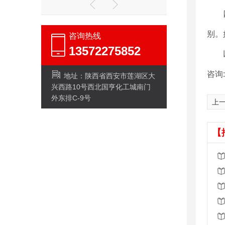
别。
咨询热线
13572275852
咨询:
地址：陕西省西安市莲湖区大
兴西路10号西北国亨化工城南门
外东排C-9号
上
【