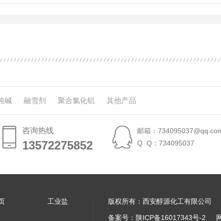
纯碱
融雪剂
聚合氯化铝
其他产品
咨询热线
邮箱：734095037@qq.co
13572275852
13572275852
Q Q：734095037
页
工业盐
版权所有：西安醇源化工有限公司
备案号：
陕ICP备16017343号-2