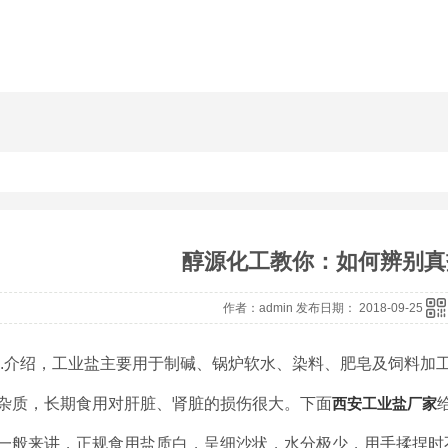
醇源化工教你：如何辨别真
作者：admin 发布日期： 2018-09-25
..介绍，工业盐主要用于制碱、锅炉软水、染料、肥皂及饲料加
杂质，长期食用对肝脏、肾脏的损伤很大。下面
西安工业盐厂家
一般来讲，正规食用盐质白，呈细沙状，水分极少，用手揉捏时